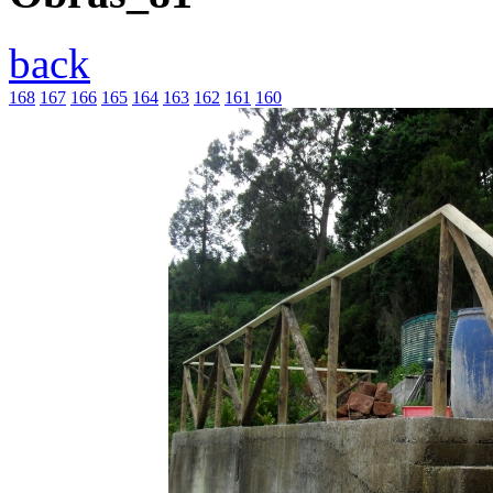
back
168
167
166
165
164
163
162
161
160