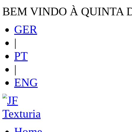
BEM VINDO À QUINTA 
GER
|
PT
|
ENG
Home