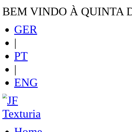
BEM VINDO À QUINTA 
GER
|
PT
|
ENG
Home