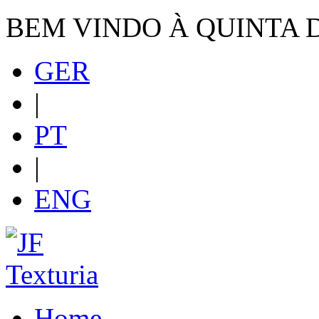
BEM VINDO À QUINTA 
GER
|
PT
|
ENG
Home