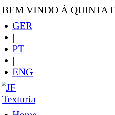
BEM VINDO À QUINTA 
GER
|
PT
|
ENG
Home