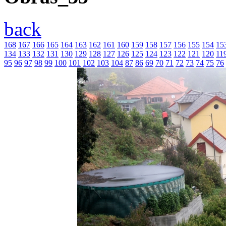
back
168
167
166
165
164
163
162
161
160
159
158
157
156
155
154
15
134
133
132
131
130
129
128
127
126
125
124
123
122
121
120
11
95
96
97
98
99
100
101
102
103
104
87
86
69
70
71
72
73
74
75
76