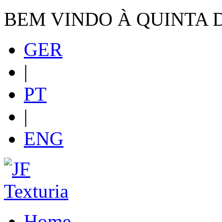
BEM VINDO À QUINTA 
GER
|
PT
|
ENG
Home