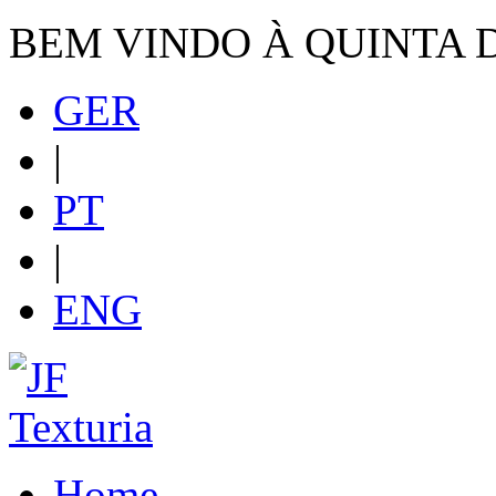
BEM VINDO À QUINTA 
GER
|
PT
|
ENG
Home