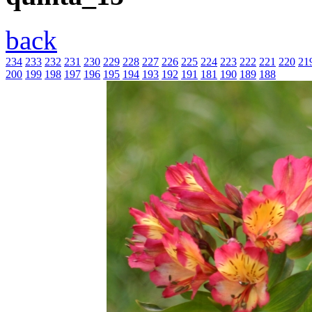
back
234
233
232
231
230
229
228
227
226
225
224
223
222
221
220
21
200
199
198
197
196
195
194
193
192
191
181
190
189
188